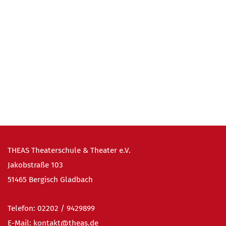
THEAS Theaterschule & Theater e.V.
Jakobstraße 103
51465 Bergisch Gladbach
Telefon:
02202 / 9
429899
E-Mail:
kontakt@theas.de