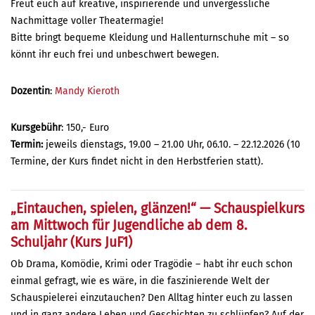
Freut euch auf kreative, inspirierende und unvergessliche
Nachmittage voller Theatermagie!
Bitte bringt bequeme Kleidung und Hallenturnschuhe mit – so
könnt ihr euch frei und unbeschwert bewegen.
Dozentin
:
Mandy Kieroth
Kursgebühr
: 150,- Euro
Termin:
jeweils dienstags, 19.00 – 21.00 Uhr, 06.10. – 22.12.2026 (10
Termine, der Kurs findet nicht in den Herbstferien statt).
„Eintauchen, spielen, glänzen!“ — Schauspielkurs
am Mittwoch für Jugendliche ab dem 8.
Schuljahr (Kurs JuF1)
Ob Drama, Komödie, Krimi oder Tragödie – habt ihr euch schon
einmal gefragt, wie es wäre, in die faszinierende Welt der
Schauspielerei einzutauchen? Den Alltag hinter euch zu lassen
und in ganz andere Leben und Geschichten zu schlüpfen? Auf der