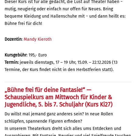
Dieser Kurs ist für alle gedacht, die Lust auf Theater haben −
mutig, neugierig oder einfach nur offen für Neues. Bring
bequeme Kleidung und Hallenschuhe mit − und dann heißt es:
Bühne frei für dich!
Dozentin
:
Mandy Kieroth
Kursgebühr
: 195,- Euro
Termin:
jeweils dienstags, 17 – 19 Uhr, 15.09. – 22.12.2026 (13
Termine, der Kurs findet nicht in den Herbstferien statt).
„
Bühne frei für deine Fantasie!
“
—
Schauspielkurs am Mittwoch für Kinder &
Jugendliche
,
5. bis 7. Schuljahr (
Kurs Ki
27
)
Du willst mal jemand ganz anderes sein? In neue Rollen
schlüpfen, spannende Figuren erfinden?
In unserem Theaterkurs dreht sich alles ums Entdecken und
Ausprobieren. Mit Fantasie, Neugier und viel Spielfreude tauchen